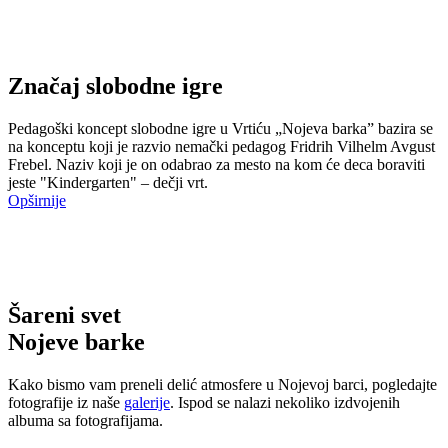
Značaj slobodne igre
Pedagoški koncept slobodne igre u Vrtiću „Nojeva barka” bazira se
na konceptu koji je razvio nemački pedagog Fridrih Vilhelm Avgust
Frebel. Naziv koji je on odabrao za mesto na kom će deca boraviti
jeste "Kindergarten" – dečji vrt.
Opširnije
Šareni svet
Nojeve barke
Kako bismo vam preneli delić atmosfere u Nojevoj barci, pogledajte
fotografije iz naše
galerije
. Ispod se nalazi nekoliko izdvojenih
albuma sa fotografijama.