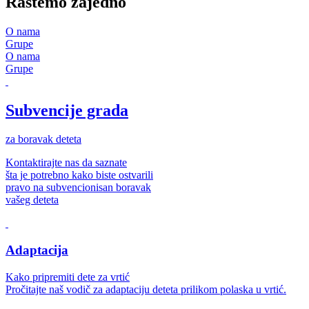
Rastemo zajedno
O nama
Grupe
O nama
Grupe
Subvencije grada
za boravak deteta
Kontaktirajte nas da saznate
šta je potrebno kako biste ostvarili
pravo na subvencionisan boravak
vašeg deteta
Adaptacija
Kako pripremiti dete za vrtić
Pročitajte naš vodič za adaptaciju deteta prilikom polaska u vrtić.