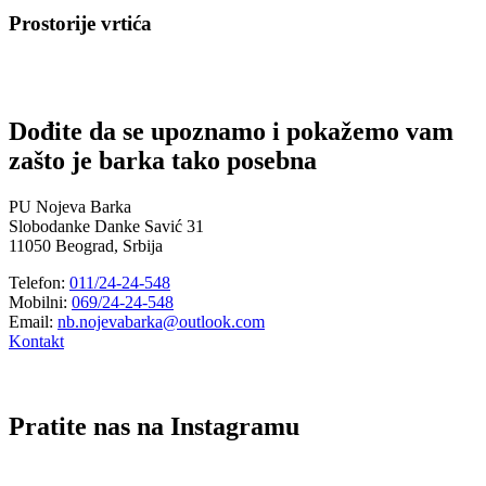
Prostorije vrtića
Dođite da se upoznamo i pokažemo vam
zašto je barka tako posebna
PU Nojeva Barka
Slobodanke Danke Savić 31
11050 Beograd, Srbija
Telefon:
011/24-24-548
Mobilni:
069/24-24-548
Email:
nb.nojevabarka@outlook.com
Kontakt
Pratite nas na Instagramu