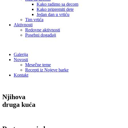
Kako radimo sa decom
Kako pripremiti dete
Jedan dan u vrtiću
Tim vrtića
Aktivnosti
Redovne aktivnosti
Posebni događaji
Galerija
Novosti
Mesečne teme
Recepti iz Nojeve barke
Kontakt
Njihova
druga kuća