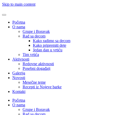
Skip to main content
Početna
O nama
Grupe i Boravak
Rad sa decom
Kako radimo sa decom
Kako pripremiti dete
Jedan dan u vrtiću
Tim vrtića
Aktivnosti
Redovne aktivnosti
Posebni događaji
Galerija
Novosti
Mesečne teme
Recepti iz Nojeve barke
Kontakt
Početna
O nama
Grupe i Boravak
Rad sa decom