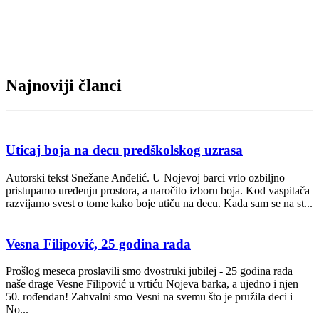
Najnoviji članci
Uticaj boja na decu predškolskog uzrasa
Autorski tekst Snežane Anđelić. U Nojevoj barci vrlo ozbiljno
pristupamo uređenju prostora, a naročito izboru boja. Kod vaspitača
razvijamo svest o tome kako boje utiču na decu. Kada sam se na st...
Vesna Filipović, 25 godina rada
Prošlog meseca proslavili smo dvostruki jubilej - 25 godina rada
naše drage Vesne Filipović u vrtiću Nojeva barka, a ujedno i njen
50. rođendan! Zahvalni smo Vesni na svemu što je pružila deci i
No...