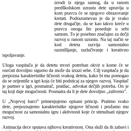
izrodi iz njega samog, da u ranom
predškolskom uzrastu dete upravlja u
kom pravcu će se njegovo obrazovanje
kretati. Podrazumevao je da je svako
dete drugačije, da se kao takvo kreće u
pravcu onoga što poseduje u sebi
samom. To je posebno značajno za dečji
razvoj u ranom uzrastu. Na taj način se
kod deteta razvija samostalno
razmišljanje, razlučivanje i kreativno
ispoljavanje.
Uloga vaspitača je da detetu stvori potreban okvir u kome će se
osećati dovoljno sigurno da može da izrazi sebe. Cilj vaspitača je da
prepozna karakteristike ličnosti svakog deteta, kako bi mu pomogao
da se orijentiše u igri koja će biti podsticaj za njegov razvoj. Vaspitač
je partner u igri, posmatrač, pratilac, advokat dečjih potreba. On je
taj koji daje mogućnosti. Posmatra da li je dete dovoljno „zaliveno”.
U „Nojevoj barci” primenjujemo opisani princip. Pratimo svako
dete, prepoznajemo karakteristike njegove ličnosti i pružamo mu
mogućnost za samostalnu igru i aktivnosti koje će stimulisati njegov
razvoj.
Animacija dece sputava njihovu kreativnost. Ona služi da ih zabavi i