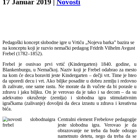
17 Januar 2019
|
Novosti
Pedagoški koncept slobodne igre u Vrtiću „Nojeva barka” bazira se
na konceptu koji je razvio nemački pedagog Fridrih Vilhelm Avgust
Frebel (1782–1852).
Frebel je osnivao prvi vrtić (Kindergarten) 1840. godine, u
Blankenburgu, u Nemačkoj. Naziv koji je Frebel odabrao za mesto
na kom će deca boraviti jeste Kindergarten – dečji vrt. Time je hteo
da uporedi decu i vrt. Ako biljke posadite u dobru zemlju i redovno
ih zalivate, one same rastu. Ne morate da ih vučete da bi porasle u
zdravu i jaku biljku. On je verovao da je tako i sa decom – da su
adekvatno okruženje (zemlja) i slobodna igra stimulativnim
igračkama (zalivanje) dovoljni da deca izrastu u zdrava i kreativna
bića.
Centralni element Frebelove pedagogije
jeste slobodna igra. Verovao je da
obrazovanje ne treba da bude odozgo
nametnuto detetu, nego da treba da se