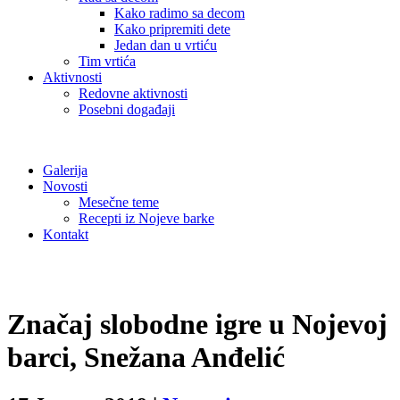
Kako radimo sa decom
Kako pripremiti dete
Jedan dan u vrtiću
Tim vrtića
Aktivnosti
Redovne aktivnosti
Posebni događaji
Galerija
Novosti
Mesečne teme
Recepti iz Nojeve barke
Kontakt
Značaj slobodne igre u Nojevoj
barci, Snežana Anđelić