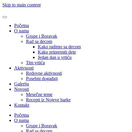
Skip to main content
Početna
O nama
Grupe i Boravak
Rad sa decom
Kako radimo sa decom
Kako pripremiti dete
Jedan dan u vrtiću
Tim vrtića
Aktivnosti
Redovne aktivnosti
Posebni događaji
Galerija
Novosti
Mesečne teme
Recepti iz Nojeve barke
Kontakt
Početna
O nama
Grupe i Boravak
Rad sa decom