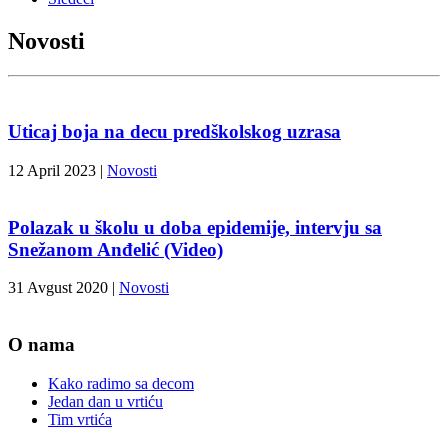
Novosti
Uticaj boja na decu predškolskog uzrasa
12 April 2023
|
Novosti
Polazak u školu u doba epidemije, intervju sa
Snežanom Anđelić (Video)
31 Avgust 2020
|
Novosti
O nama
Kako radimo sa decom
Jedan dan u vrtiću
Tim vrtića