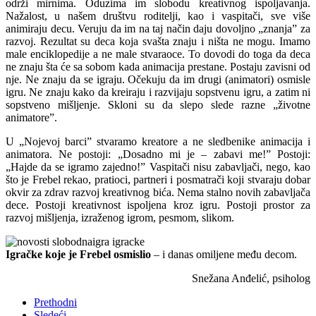
održi mirnima. Oduzima im slobodu kreativnog ispoljavanja.
Nažalost, u našem društvu roditelji, kao i vaspitači, sve više
animiraju decu. Veruju da im na taj način daju dovoljno „znanja” za
razvoj. Rezultat su deca koja svašta znaju i ništa ne mogu. Imamo
male enciklopedije a ne male stvaraoce. To dovodi do toga da deca
ne znaju šta će sa sobom kada animacija prestane. Postaju zavisni od
nje. Ne znaju da se igraju. Očekuju da im drugi (animatori) osmisle
igru. Ne znaju kako da kreiraju i razvijaju sopstvenu igru, a zatim ni
sopstveno mišljenje. Skloni su da slepo slede razne „životne
animatore”.
U „Nojevoj barci” stvaramo kreatore a ne sledbenike animacija i
animatora. Ne postoji: „Dosadno mi je – zabavi me!” Postoji:
„Hajde da se igramo zajedno!” Vaspitači nisu zabavljači, nego, kao
što je Frebel rekao, pratioci, partneri i posmatrači koji stvaraju dobar
okvir za zdrav razvoj kreativnog bića. Nema stalno novih zabavljača
dece. Postoji kreativnost ispoljena kroz igru. Postoji prostor za
razvoj mišljenja, izraženog igrom, pesmom, slikom.
Igračke koje je Frebel osmislio
– i danas omiljene među decom.
Snežana Anđelić, psiholog
Prethodni
Sledeći