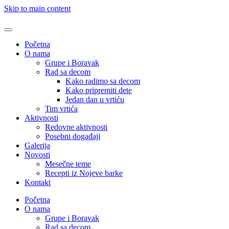
Skip to main content
Početna
O nama
Grupe i Boravak
Rad sa decom
Kako radimo sa decom
Kako pripremiti dete
Jedan dan u vrtiću
Tim vrtića
Aktivnosti
Redovne aktivnosti
Posebni događaji
Galerija
Novosti
Mesečne teme
Recepti iz Nojeve barke
Kontakt
Početna
O nama
Grupe i Boravak
Rad sa decom