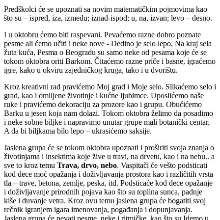
Predškolci će se upoznati sa novim matematičkim pojmovima kao
što su – ispred, iza, između; iznad-ispod; u, na, izvan; levo – desno.
I u oktobru ćemo biti raspevani. Pevaćemo razne dobro poznate
pesme ali ćemo učiti i neke nove - Dedino je selo lepo, Na kraj sela
žuta kuća, Pesma o Beogradu su samo neke od pesama koje će se
tokom oktobra oriti Barkom. Čitaćemo razne priče i basne, igraćemo
igre, kako u okviru zajedničkog kruga, tako i u dvorištu.
Kroz kreativni rad pravićemo Moj grad i Moje selo. Slikaćemo selo i
grad, kao i omiljene životinje i kućne ljubimce. Uposlićemo naše
ruke i pravićemo dekoraciju za prozore kao i grupu. Obućićemo
Barku u jesen koja nam dolazi. Tokom oktobra želimo da posadimo
i neke sobne biljke i napravimo unutar grupe mali botanički centar.
A da bi biljkama bilo lepo – ukrasićemo saksije.
Jaslena grupa će se tokom oktobra upoznati i proširiti svoja znanja o
životinjama i insektima koje žive u travi, na drvetu, kao i na nebu.. a
sve to kroz temu
Trava, drvo, nebo
. Vaspitači će vešto podsticati
kod dece moć opažanja i doživljavanja prostora kao i različitih vrsta
tla – trave, betona, zemlje, peska, itd. Podsticaće kod dece opažanje
i doživljavanje prirodnih pojava kao što su toplina sunca, padnje
kiše i duvanje vetra. Kroz ovu temu jaslena grupa će bogatiti svoj
rečnik igranjem igara imenovanja, pogađanja i dopunjavanja.
Jaslena grupa će pevati pesme, neke i ritmičke, kao što su Idemo u