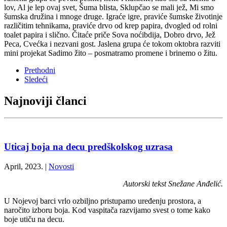
lov, Al je lep ovaj svet, Šuma blista, Sklupčao se mali jež, Mi smo
šumska družina i mnoge druge. Igraće igre, praviće šumske životinje
različitim tehnikama, praviće drvo od krep papira, dvogled od rolni
toalet papira i slično. Čitaće priče Sova noćibdija, Dobro drvo, Jež
Peca, Cvećka i nezvani gost. Jaslena grupa će tokom oktobra razviti
mini projekat Sadimo žito – posmatramo promene i brinemo o žitu.
Prethodni
Sledeći
Najnoviji članci
Uticaj boja na decu predškolskog uzrasa
April, 2023.
|
Novosti
Autorski tekst Snežane Anđelić.
U Nojevoj barci vrlo ozbiljno pristupamo uređenju prostora, a
naročito izboru boja. Kod vaspitača razvijamo svest o tome kako
boje utiču na decu.