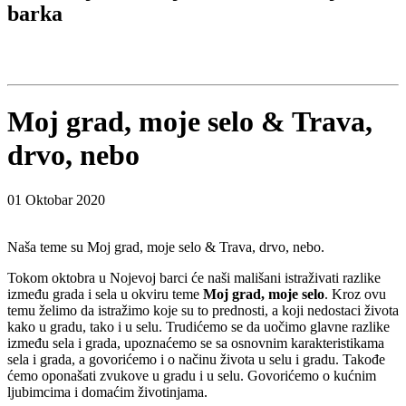
barka
Moj grad, moje selo & Trava,
drvo, nebo
01 Oktobar 2020
Naša teme su Moj grad, moje selo & Trava, drvo, nebo.
Tokom oktobra u Nojevoj barci će naši mališani istraživati razlike
između grada i sela u okviru teme
Moj grad, moje selo
. Kroz ovu
temu želimo da istražimo koje su to prednosti, a koji nedostaci života
kako u gradu, tako i u selu. Trudićemo se da uočimo glavne razlike
između sela i grada, upoznaćemo se sa osnovnim karakteristikama
sela i grada, a govorićemo i o načinu života u selu i gradu. Takođe
ćemo oponašati zvukove u gradu i u selu. Govorićemo o kućnim
ljubimcima i domaćim životinjama.