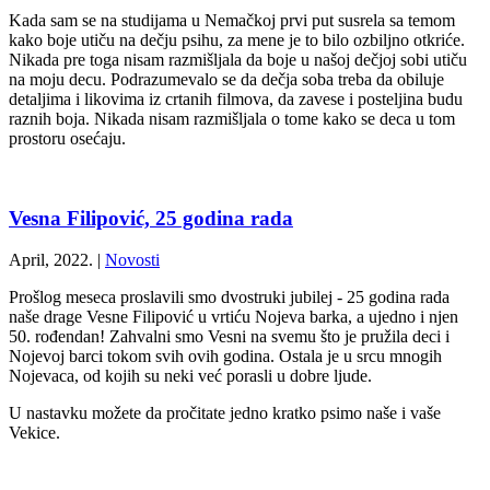
Kada sam se na studijama u Nemačkoj prvi put susrela sa temom
kako boje utiču na dečju psihu, za mene je to bilo ozbiljno otkriće.
Nikada pre toga nisam razmišljala da boje u našoj dečjoj sobi utiču
na moju decu. Podrazumevalo se da dečja soba treba da obiluje
detaljima i likovima iz crtanih filmova, da zavese i posteljina budu
raznih boja. Nikada nisam razmišljala o tome kako se deca u tom
prostoru osećaju.
Vesna Filipović, 25 godina rada
April, 2022.
|
Novosti
Prošlog meseca proslavili smo dvostruki jubilej - 25 godina rada
naše drage Vesne Filipović u vrtiću Nojeva barka, a ujedno i njen
50. rođendan! Zahvalni smo Vesni na svemu što je pružila deci i
Nojevoj barci tokom svih ovih godina. Ostala je u srcu mnogih
Nojevaca, od kojih su neki već porasli u dobre ljude.
U nastavku možete da pročitate jedno kratko psimo naše i vaše
Vekice.