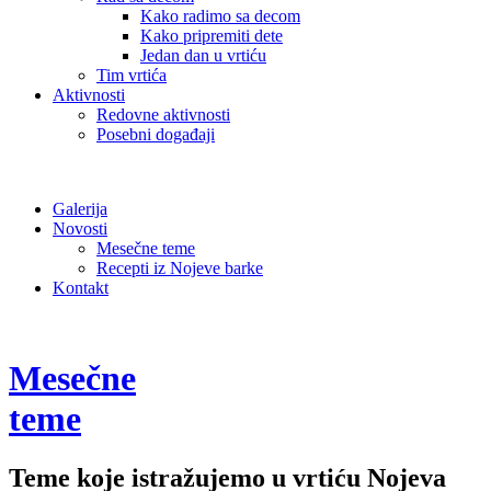
Kako radimo sa decom
Kako pripremiti dete
Jedan dan u vrtiću
Tim vrtića
Aktivnosti
Redovne aktivnosti
Posebni događaji
Galerija
Novosti
Mesečne teme
Recepti iz Nojeve barke
Kontakt
Mesečne
teme
Teme koje istražujemo u vrtiću Nojeva